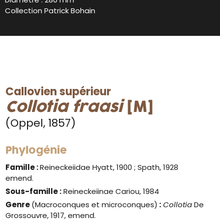
Collection Patrick Bohain
Callovien supérieur
Collotia fraasi
[M]
(Oppel, 1857)
Phylogénie
Famille :
Reineckeiidae Hyatt, 1900 ; Spath, 1928
emend.
Sous-famille :
Reineckeiinae Cariou, 1984
Genre
(Macroconques et microconques)
:
Collotia
De
Grossouvre, 1917, emend.