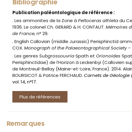
Bibliographie
Publication paléontologique de référence :
. Les ammonites de la Zone à
Peltoceras athleta
du Ce
1936. Le colonel Ch. GERARD & H. CONTAUT.
Mémoires de
de France
, n° 29.
. English Callovian (middle Jurassic) Perisphinctid ammon
COX.
Monograph of the Palaeontographical Society –
. Les genres
Subgrossouvria
Spath et
Orionoides
Spat
Perisphinctidae) de l’Horizon à Leckenbyi (Callovien su
de Montreuil-Bellay (Maine-et-Loire, France). 2014. Ala
BOURSICOT & Patrice FERCHAUD.
Carnets de Géologie
vol. 14, n°17.
Plus de références
Remarques