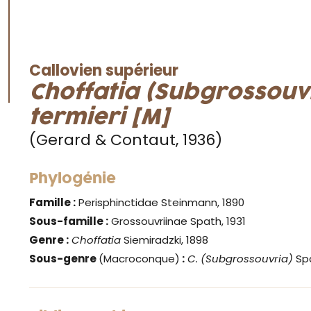
Callovien supérieur
Choffatia (Subgrossouv
termieri [M]
(Gerard & Contaut, 1936)
Phylogénie
Famille :
Perisphinctidae Steinmann, 1890
Sous-famille :
Grossouvriinae Spath, 1931
Genre
:
Choffatia
Siemiradzki, 1898
Sous-genre
(Macroconque)
:
C. (Subgrossouvria)
Sp