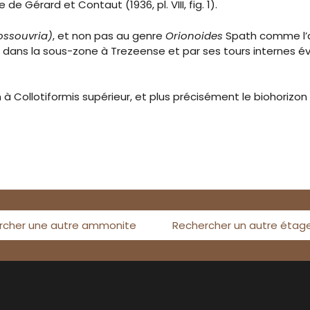
e Gérard et Contaut (1936, pl. VIII, fig. 1).
ossouvria)
, et non pas au genre
Orionoides
Spath comme l’av
 dans la sous-zone à Trezeense et par ses tours internes évo
n à Collotiformis supérieur, et plus précisément le biohorizon
rcher une autre ammonite
Rechercher un autre étag