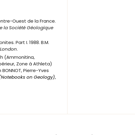
ntre-Ouest de la France.
 la Société Géologique
ites. Part I. 1988. B.M.
 London
.
h (Ammonitina,
périeur, Zone à Athleta)
in BONNOT, Pierre-Yves
 (Notebooks on Geology)
,