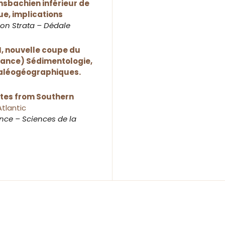
nsbachien inférieur de
e, implications
ion Strata – Dédale
II, nouvelle coupe du
rance) Sédimentologie,
paléogéographiques.
tes from Southern
Atlantic
ce – Sciences de la