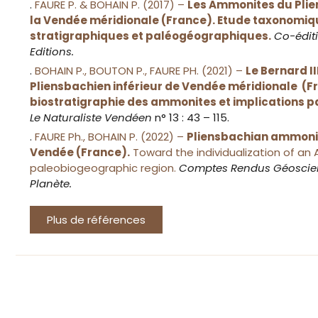
.
FAURE P. & BOHAIN P. (2017) –
Les Ammonites du Plie
la Vendée méridionale (France). Etude taxonomiqu
stratigraphiques et paléogéographiques.
Co-édit
Editions.
.
BOHAIN P., BOUTON P., FAURE PH. (2021) –
Le Bernard I
Pliensbachien inférieur de Vendée méridionale (F
biostratigraphie des ammonites et implications 
Le Naturaliste Vendéen
n° 13 : 43 – 115.
.
FAURE Ph., BOHAIN P. (2022) –
Pliensbachian ammoni
Vendée (France).
Toward the individualization of an 
paleobiogeographic region.
Comptes Rendus Géoscien
Planète.
Plus de références