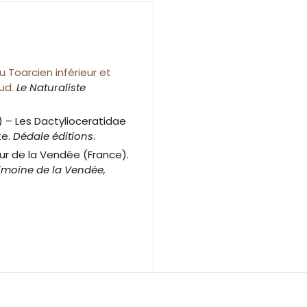
 Toarcien inférieur et
aud.
Le Naturaliste
3) – Les Dactylioceratidae
te.
Dédale éditions
.
eur de la Vendée (France).
imoine de la Vendée,