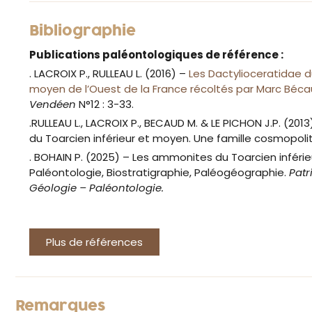
Bibliographie
Publications paléontologiques de référence :
. LACROIX P., RULLEAU L. (2016) –
Les Dactylioceratidae du
moyen de l’Ouest de la France récoltés par Marc Béc
Vendéen
N°12 : 3-33.
.RULLEAU L., LACROIX P., BECAUD M. & LE PICHON J.P. (201
du Toarcien inférieur et moyen. Une famille cosmopoli
. BOHAIN P. (2025) – Les ammonites du Toarcien inféri
Paléontologie, Biostratigraphie, Paléogéographie.
Patr
Géologie – Paléontologie.
Plus de références
Remarques