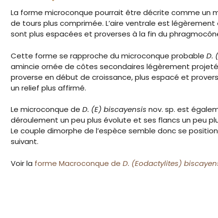
La forme microconque pourrait être décrite comme un m
de tours plus comprimée. L’aire ventrale est légèrement o
sont plus espacées et proverses à la fin du phragmocône e
Cette forme se rapproche du microconque probable
D.
amincie ornée de côtes secondaires légèrement projetées.
proverse en début de croissance, plus espacé et provers
un relief plus affirmé.
Le microconque de
D. (E) biscayensis
nov. sp. est égale
déroulement un peu plus évolute et ses flancs un peu pl
Le couple dimorphe de l’espèce semble donc se positionn
suivant.
Voir la
forme Macroconque de
D. (Eodactylites) biscayen