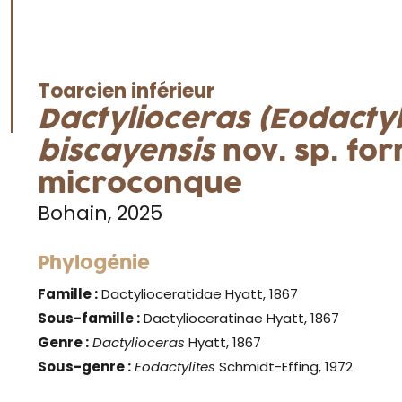
Toarcien inférieur
Dactylioceras (Eodactyl
biscayensis
nov. sp. fo
microconque
Bohain, 2025
Phylogénie
Famille :
Dactylioceratidae Hyatt, 1867
Sous-famille :
Dactylioceratinae Hyatt, 1867
Genre :
Dactylioceras
Hyatt, 1867
Sous-genre :
Eodactylites
Schmidt-Effing, 1972