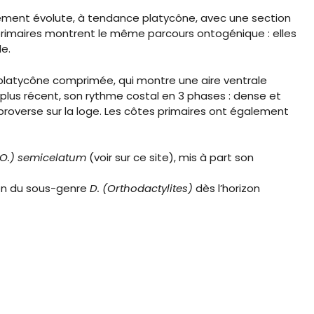
ement évolute, à tendance platycône, avec une section
s primaires montrent le même parcours ontogénique : elles
le.
 platycône comprimée, qui montre une aire ventrale
plus récent, son rythme costal en 3 phases : dense et
roverse sur la loge. Les côtes primaires ont également
(O.) semicelatum
(voir sur ce site), mis à part son
ion du sous-genre
D. (Orthodactylites)
dès l’horizon