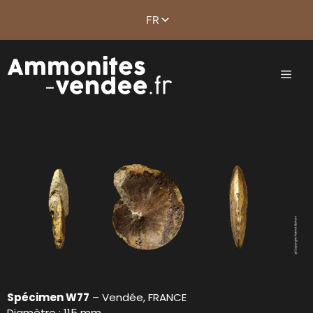
Spécimen W77
– Vendée, FRANCE
Diamètre : 115 mm