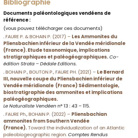
Bibliographie
Documents paléontologiques vendéens de
référence :
(vous pouvez télécharger ces documents)
.
FAURE P. & BOHAIN P. (2017) –
Les Ammonites du
Pliensbachien inférieur de la Vendée méridionale
(France). Etude taxonomique, implications
stratigraphiques et paléogéographiques.
Co-
édition Strata – Dédale Editions.
.
BOHAIN P., BOUTON P., FAURE PH. (2021) –
Le Bernard
III, nouvelle coupe du Pliensbachien inférieur de
Vendée méridionale (France) Sédimentologie,
biostratigraphie des ammonites et implications
paléogéographiques.
Le Naturaliste Vendéen
n° 13 : 43 – 115.
.
FAURE Ph., BOHAIN P. (2022) –
Pliensbachian
ammonites from Southern Vendée
(France).
Toward the individualization of an Atlantic
paleobiogeographic region.
Comptes Rendus