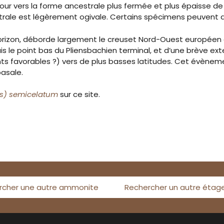
our vers la forme ancestrale plus fermée et plus épaisse d
ventrale est légèrement ogivale. Certains spécimens peuven
horizon, déborde largement le creuset Nord-Ouest européen
is le point bas du Pliensbachien terminal, et d’une brève e
s favorables ?) vers de plus basses latitudes. Cet évènem
basale.
es) semicelatum
sur ce site.
rcher une autre ammonite
Rechercher un autre étag