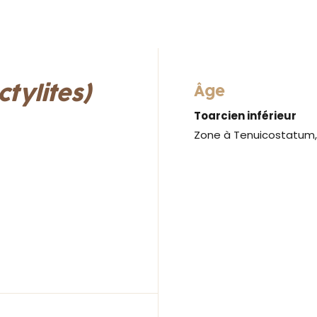
tylites)
Âge
Toarcien inférieur
Zone à Tenuicostatum,