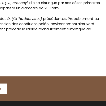
e
D. (O.) crosbeyi
. Elle se distingue par ses côtes primaires
t dépasser un diamètre de 200 mm
 des
D. (Orthodactylites)
précédentes. Probablement au
xtension des conditions paléo-environnementales Nord-
ent précède le rapide réchauffement climatique de
e