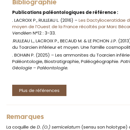
Bibliographie
Publications paléontologiques de référence :
. LACROIX P., RULLEAU L. (2016) –
Les Dactylioceratidae du
moyen de l’Ouest de la France récoltés par Marc Béc
Vendéen
N°12 : 3-33.
.RULLEAU L., LACROIX P., BECAUD M. & LE PICHON J.P. (201
du Toarcien inférieur et moyen. Une famille cosmopoli
. BOHAIN P. (2025) – Les ammonites du Toarcien inféri
Paléontologie, Biostratigraphie, Paléogéographie.
Patr
Géologie – Paléontologie.
Plus de références
Remarques
La coquille de
D. (O.) semicelatum
(sensu son holotype) a