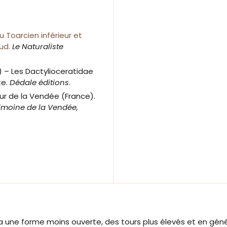
 Toarcien inférieur et
aud.
Le Naturaliste
3) – Les Dactylioceratidae
te.
Dédale éditions
.
eur de la Vendée (France).
imoine de la Vendée,
 une forme moins ouverte, des tours plus élevés et en géné