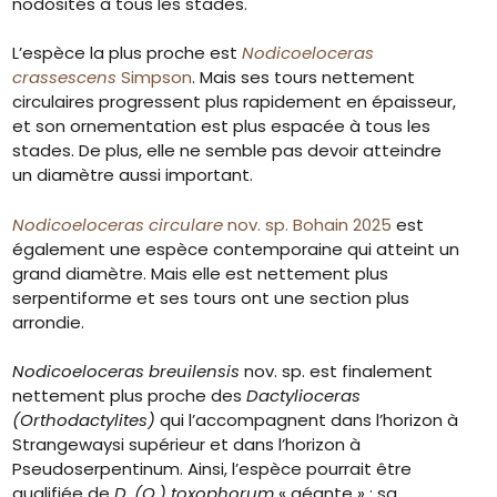
nodosités à tous les stades.
L’espèce la plus proche est
Nodicoeloceras
crassescens
Simpson
. Mais ses tours nettement
circulaires progressent plus rapidement en épaisseur,
et son ornementation est plus espacée à tous les
stades. De plus, elle ne semble pas devoir atteindre
un diamètre aussi important.
Nodicoeloceras circulare
nov. sp. Bohain 2025
est
également une espèce contemporaine qui atteint un
grand diamètre. Mais elle est nettement plus
serpentiforme et ses tours ont une section plus
arrondie.
Nodicoeloceras breuilensis
nov. sp. est finalement
nettement plus proche des
Dactylioceras
(Orthodactylites)
qui l’accompagnent dans l’horizon à
Strangewaysi supérieur et dans l’horizon à
Pseudoserpentinum. Ainsi, l’espèce pourrait être
qualifiée de
D. (O.) toxophorum
« géante » : sa