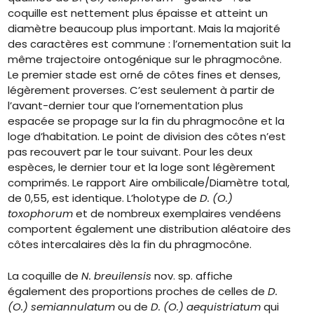
coquille est nettement plus épaisse et atteint un
diamètre beaucoup plus important. Mais la majorité
des caractères est commune : l’ornementation suit la
même trajectoire ontogénique sur le phragmocône.
Le premier stade est orné de côtes fines et denses,
légèrement proverses. C’est seulement à partir de
l’avant-dernier tour que l’ornementation plus
espacée se propage sur la fin du phragmocône et la
loge d’habitation. Le point de division des côtes n’est
pas recouvert par le tour suivant. Pour les deux
espèces, le dernier tour et la loge sont légèrement
comprimés. Le rapport Aire ombilicale/Diamètre total,
de 0,55, est identique. L’holotype de
D. (O.)
toxophorum
et de nombreux exemplaires vendéens
comportent également une distribution aléatoire des
côtes intercalaires dès la fin du phragmocône.
La coquille de
N. breuilensis
nov. sp. affiche
également des proportions proches de celles de
D.
(O.) semiannulatum
ou de
D. (O.) aequistriatum
qui