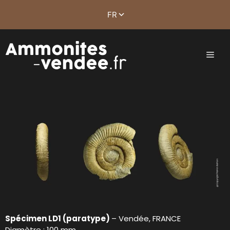
Spécimen LD1 (paratype)
– Vendée, FRANCE
Diamètre : 100 mm