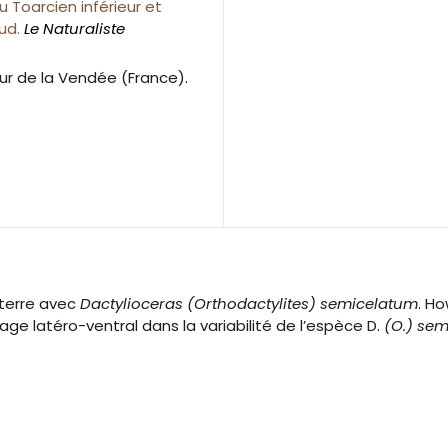
 Toarcien inférieur et
aud.
Le Naturaliste
eur de la Vendée (France).
terre avec
Dactylioceras (Orthodactylites) semicelatum
. Ho
 latéro-ventral dans la variabilité de l’espèce D.
(O.) se