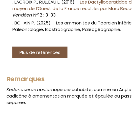
. LACROIX P., RULLEAU L. (2016) –
Les Dactylioceratidae du
moyen de l’Ouest de la France récoltés par Marc Béc
Vendéen
N°12 : 3-33.
. BOHAIN P. (2025) – Les ammonites du Toarcien inféri
Paléontologie, Biostratigraphie, Paléogéographie.
Plus de références
Remarques
Kedonoceras noviomagense
cohabite, comme en Angle
cadicône à ornementation marquée et épaulée au passage
séparée.