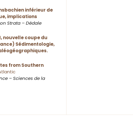
nsbachien inférieur de
e, implications
ion Strata – Dédale
II, nouvelle coupe du
rance) Sédimentologie,
paléogéographiques.
tes from Southern
Atlantic
ce – Sciences de la