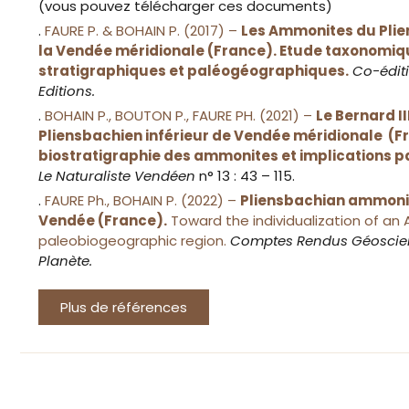
(vous pouvez télécharger ces documents)
.
FAURE P. & BOHAIN P. (2017) –
Les Ammonites du Plie
la Vendée méridionale (France). Etude taxonomiqu
stratigraphiques et paléogéographiques.
Co-édit
Editions.
.
BOHAIN P., BOUTON P., FAURE PH. (2021) –
Le Bernard I
Pliensbachien inférieur de Vendée méridionale (F
biostratigraphie des ammonites et implications 
Le Naturaliste Vendéen
n° 13 : 43 – 115.
.
FAURE Ph., BOHAIN P. (2022) –
Pliensbachian ammoni
Vendée (France).
Toward the individualization of an 
paleobiogeographic region.
Comptes Rendus Géoscien
Planète.
Plus de références