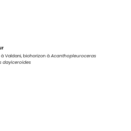
ur
à Valdani, biohorizon à
Acanthopleuroceras
s dayiceroides