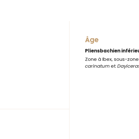
Âge
Pliensbachien inférie
Zone à Ibex, sous-zone 
carinatum
et
Dayicera