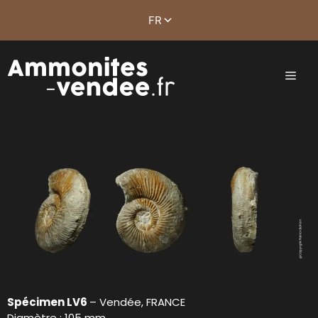
Spécimen LV6
– Vendée, FRANCE
Diamètre : 105 mm