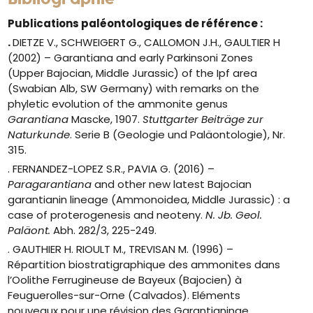
Publications paléontologiques de référence :
.
DIETZE V., SCHWEIGERT G., CALLOMON J.H., GAULTIER H
(2002) –
Garantiana and early Parkinsoni Zones
(Upper Bajocian, Middle Jurassic) of the Ipf area
(Swabian Alb, SW Germany) with remarks on the
phyletic evolution of the ammonite genus
Garantiana
Mascke, 1907.
Stuttgarter Beiträge zur
Naturkunde
. Serie B (Geologie und Paläontologie), Nr.
315.
. FERNANDEZ-LOPEZ S.R., PAVIA G. (2016) –
Paragarantiana
and other new latest Bajocian
garantianin lineage (Ammonoidea, Middle Jurassic) : a
case of proterogenesis and neoteny.
N. Jb. Geol.
Paläont.
Abh. 282/3, 225-249.
. GAUTHIER H. RIOULT M., TREVISAN M. (1996) –
Répartition biostratigraphique des ammonites dans
l’Oolithe Ferrugineuse de Bayeux (Bajocien) à
Feuguerolles-sur-Orne (Calvados). Eléments
nouveaux pour une révision des Garantianinae.