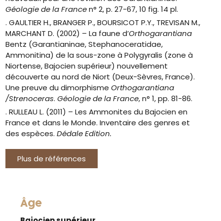
Géologie de la France
n° 2, p. 27-67, 10 fig. 14 pl.
. GAULTIER H., BRANGER P., BOURSICOT P.Y., TREVISAN M.,
MARCHANT D. (2002) –
La faune d’
Orthogarantiana
Bentz (Garantianinae, Stephanoceratidae,
Ammonitina) de la sous-zone à Polygyralis (zone à
Niortense, Bajocien supérieur) nouvellement
découverte au nord de Niort (Deux-Sèvres, France).
Une preuve du dimorphisme
Orthogarantiana
/Strenoceras
.
Géologie de la France
, n° 1, pp. 81-86.
. RULLEAU L. (2011) – Les Ammonites du Bajocien en
France et dans le Monde. Inventaire des genres et
des espèces.
Dédale Edition.
Plus de références
Âge
Bajocien supérieur