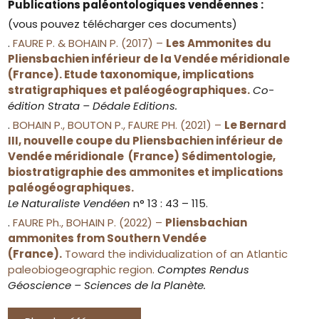
Publications paléontologiques vendéennes :
(vous pouvez télécharger ces documents)
.
FAURE P. & BOHAIN P. (2017) –
Les Ammonites du
Pliensbachien inférieur de la Vendée méridionale
(France). Etude taxonomique, implications
stratigraphiques et paléogéographiques.
Co-
édition Strata – Dédale Editions.
.
BOHAIN P., BOUTON P., FAURE PH. (2021) –
Le Bernard
III, nouvelle coupe du Pliensbachien inférieur de
Vendée méridionale (France) Sédimentologie,
biostratigraphie des ammonites et implications
paléogéographiques.
Le Naturaliste Vendéen
n° 13 : 43 – 115.
.
FAURE Ph., BOHAIN P. (2022) –
Pliensbachian
ammonites from Southern Vendée
(France).
Toward the individualization of an Atlantic
paleobiogeographic region.
Comptes Rendus
Géoscience – Sciences de la Planète.