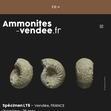
Spécimen LT6
– Vendée, FRANCE
Diamètre : 26 mm