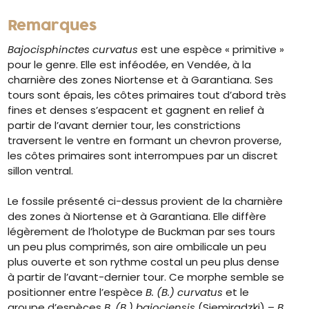
Remarques
Bajocisphinctes curvatus
est une espèce « primitive »
pour le genre. Elle est inféodée, en Vendée, à la
charnière des zones Niortense et à Garantiana. Ses
tours sont épais, les côtes primaires tout d’abord très
fines et denses s’espacent et gagnent en relief à
partir de l’avant dernier tour, les constrictions
traversent le ventre en formant un chevron proverse,
les côtes primaires sont interrompues par un discret
sillon ventral.
Le fossile présenté ci-dessus provient de la charnière
des zones à Niortense et à Garantiana. Elle diffère
légèrement de l’holotype de Buckman par ses tours
un peu plus comprimés, son aire ombilicale un peu
plus ouverte et son rythme costal un peu plus dense
à partir de l’avant-dernier tour. Ce morphe semble se
positionner entre l’espèce
B. (B.) curvatus
et le
groupe d’espèces
B. (B.) bajociensis
(Siemiradzki) –
B.