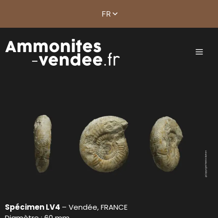
Spécimen LV4
– Vendée, FRANCE
Diamètre : 60 mm