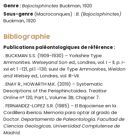
Genre :
Bajocisphinctes
Buckman, 1920
Sous-genre
(Macroconques) :
B. (Bajocisphinctes)
Buckman, 1920
Bibliographie
Publications paléontologiques de référence :
. BUCKMAN S.S. (1909-1930) –
Yorkshire Type
Ammonites.
Welseyand Son ed.,
Londres, vol. I – ll, p. i-
xvi et 1 -121, pl.1 -130; suivi de
Type Ammonites
,
Weldon
and Welsey ed.,
Londres, vol. lll-VII.
. ENAY R., HOWARTH M.K. (2019) – Systematic
Descriptions of the Perisphinctoidea.
Treatise
Online
n° 120, Part L, Volume 3B, Chapter 7.
. FERNANDEZ-LOPEZ S.R. (1985) – El Bajociense en la
Cordillera iberica. Memoria para optar al grado de
Doctor.
Departamento de Paleontologia. Facultad de
Ciencias Geologicas. Universidad Complutense de
Madrid.