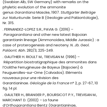
(Swabian Alb, SW Germany) with remarks on the
phyletic evolution of the ammonite
genus
Garantiana
Mascke, 1907.
Stuttgarter Beiträge
zur Naturkunde
. Serie B (Geologie und Paläontologie),
Nr. 315.
. FERNANDEZ-LOPEZ S.R., PAVIA G. (2016) –
Paragarantiana
and other new latest Bajocian
garantianin lineage (Ammonoidea, Middle Jurassic) : a
case of proterogenesis and neoteny.
N. Jb. Geol.
Paläont.
Abh. 282/3, 225-249.
. GAUTHIER H. RIOULT M., TREVISAN M. (1996) –
Répartition biostratigraphique des ammonites dans
l’Oolithe Ferrugineuse de Bayeux (Bajocien) à
Feuguerolles-sur-Orne (Calvados). Eléments
nouveaux pour une révision des
Garantianinae.
Géologie de la France
n° 2, p. 27-67, 10
fig. 14 pl.
. GAULTIER H., BRANGER P., BOURSICOT P.Y., TREVISAN M.,
MARCHANT D. (2002) – La faune
d’
Orthogarantiana
Bentz (Garantianinae,