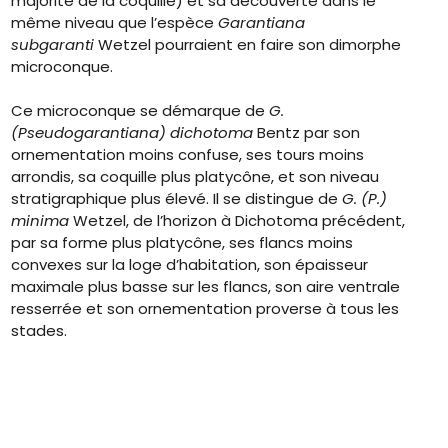
majorité de la coquille) et sa découverte dans le
même niveau que l’espèce
Garantiana
subgaranti
Wetzel pourraient en faire son dimorphe
microconque.
Ce microconque se démarque de
G.
(Pseudogarantiana) dichotoma
Bentz par son
ornementation moins confuse, ses tours moins
arrondis, sa coquille plus platycône, et son niveau
stratigraphique plus élevé. Il se distingue de
G. (P.)
minima
Wetzel, de l’horizon à Dichotoma précédent,
par sa forme plus platycône, ses flancs moins
convexes sur la loge d’habitation, son épaisseur
maximale plus basse sur les flancs, son aire ventrale
resserrée et son ornementation proverse à tous les
stades.