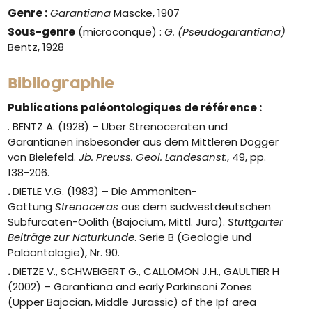
Genre :
Garantiana
Mascke, 1907
Sous-genre
(microconque) :
G. (Pseudogarantiana)
Bentz, 1928
Bibliographie
Publications paléontologiques de référence :
. BENTZ A. (1928) – Uber Strenoceraten und
Garantianen insbesonder aus dem Mittleren Dogger
von Bielefeld.
Jb. Preuss. Geol. Landesanst.
, 49, pp.
138-206.
.
DIETLE V.G. (1983) – Die Ammoniten-
Gattung
Strenoceras
aus dem südwestdeutschen
Subfurcaten-Oolith (Bajocium, Mittl. Jura).
Stuttgarter
Beiträge zur Naturkunde
. Serie B (Geologie und
Paläontologie), Nr. 90.
.
DIETZE V., SCHWEIGERT G., CALLOMON J.H., GAULTIER H
(2002) – Garantiana and early Parkinsoni Zones
(Upper Bajocian, Middle Jurassic) of the Ipf area