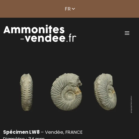
Spécimen LW8
– Vendée, FRANCE
Diamètre : 34 mm