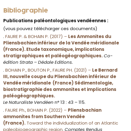
Bibliographie
Publications paléontologiques vendéennes :
(vous pouvez télécharger ces documents)
.
FAURE P. & BOHAIN P. (2017) –
Les Ammonites du
Pliensbachien inférieur de la Vendée méridionale
(France). Etude taxonomique, implications
stratigraphiques et paléogéographiques.
Co-
édition Strata – Dédale Editions.
.
BOHAIN P., BOUTON P., FAURE PH. (2021) –
Le Bernard
III, nouvelle coupe du Pliensbachien inférieur de
Vendée méridionale (France) Sédimentologie,
biostratigraphie des ammonites et implications
paléogéographiques.
Le Naturaliste Vendéen
n° 13 : 43 – 115.
.
FAURE Ph., BOHAIN P. (2022) –
Pliensbachian
ammonites from Southern Vendée
(France).
Toward the individualization of an Atlantic
paleobiogeographic region.
Comptes Rendus