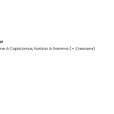
ur
one à Capricornus, horizon à Gamma (= Crescens)