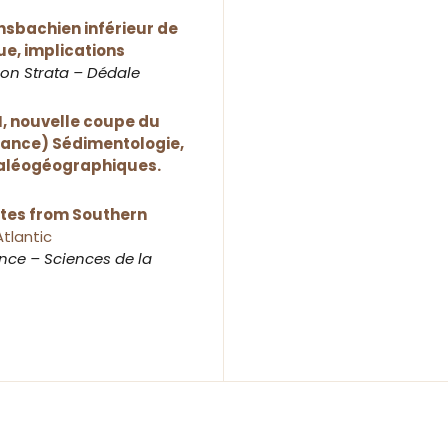
nsbachien inférieur de
e, implications
ion Strata – Dédale
II, nouvelle coupe du
rance) Sédimentologie,
paléogéographiques.
tes from Southern
Atlantic
ce – Sciences de la