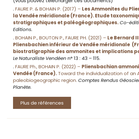
(vous pouvez télécharger ces documents)
.
FAURE P. & BOHAIN P. (2017) –
Les Ammonites du Plie
la Vendée méridionale (France). Etude taxonomiqu
stratigraphiques et paléogéographiques.
Co-édit
Editions.
.
BOHAIN P., BOUTON P., FAURE PH. (2021) –
Le Bernard I
Pliensbachien inférieur de Vendée méridionale (F
biostratigraphie des ammonites et implications 
Le Naturaliste Vendéen
n° 13 : 43 – 115.
.
FAURE Ph., BOHAIN P. (2022) –
Pliensbachian ammoni
Vendée (France).
Toward the individualization of an 
paleobiogeographic region.
Comptes Rendus Géoscien
Planète.
Plus de références