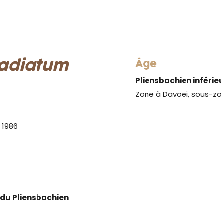
radiatum
Âge
Pliensbachien inférie
Zone à Davoei, sous-z
 1986
 du Pliensbachien