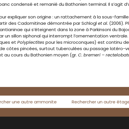
anc condensé et remanié du Bathonien terminal. Il s’agit d’u
 expliquer son origine : un rattachement à la sous-famille
 partir des Cadomitinae démontrée par Schlogl
et al.
(2006). P
antianinae qui s’éteignent dans la zone à Parkinsoni du Bajo
 par un sillon siphonal qui interrompt l’ornementation ventra
nques et
Polyplectites
pour les microconques) est continu depui
 de côtes pincées, surtout tuberculées au passage latéro-ve
 au cours du Bathonien moyen (gr.
C. bremeri – rectelobat
rcher une autre ammonite
Rechercher un autre étag