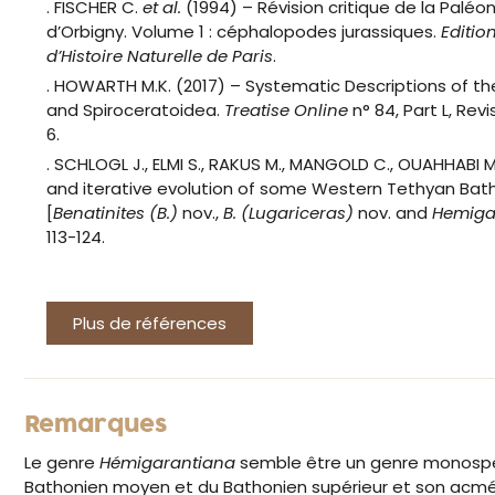
. FISCHER C.
et al.
(1994) – Révision critique de la Paléo
d’Orbigny. Volume 1 : céphalopodes jurassiques.
Editi
d’Histoire Naturelle de Paris
.
. HOWARTH M.K. (2017) – Systematic Descriptions of 
and Spiroceratoidea.
Treatise Online
n° 84, Part L, Re
6.
. SCHLOGL J., ELMI S., RAKUS M., MANGOLD C., OUAHHABI M
and iterative evolution of some Western Tethyan Ba
[
Benatinites (B.)
nov.,
B. (Lugariceras)
nov. and
Hemiga
113-124.
Plus de références
Remarques
Le genre
Hémigarantiana
semble être un genre monospé
Bathonien moyen et du Bathonien supérieur et son acmé se