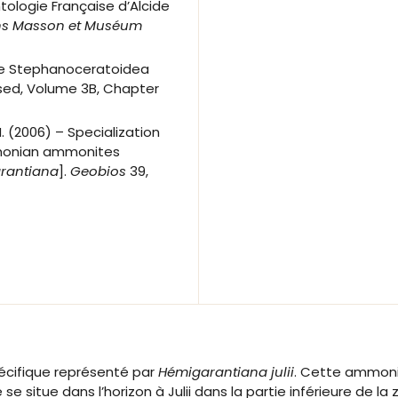
ntologie Française d’Alcide
ons Masson et Muséum
the Stephanoceratoidea
vised, Volume 3B, Chapter
. (2006) – Specialization
thonian ammonites
rantiana
].
Geobios
39,
cifique représenté par
Hémigarantiana julii
. Cette ammonit
 situe dans l’horizon à Julii dans la partie inférieure de l