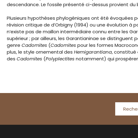
descendance. Le fossile présenté ci-dessus provient du b
Plusieurs hypothèses phylogéniques ont été évoquées pour
révision critique de d’Orbigny (1994) ou une évolution à
n’existe pas de maillon intermédiaire connu entre les Gar
supérieur ; par ailleurs, les Garantianinae se distinguent
genre
Cadomites
(
Cadomites
pour les formes Macroco
plus, le style ornemental des
Hemigarantiana
, constitué
des
Cadomites
(
Polyplectites
notamment) qui prospèrent
Reche