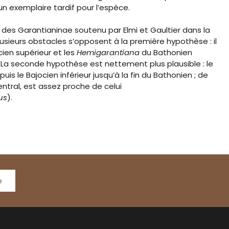
n exemplaire tardif pour l’espèce.
 des Garantianinae soutenu par Elmi et Gaultier dans la
lusieurs obstacles s’opposent à la première hypothèse : il
cien supérieur et les
Hemigarantiana
du Bathonien
le. La seconde hypothèse est nettement plus plausible : le
s le Bajocien inférieur jusqu’à la fin du Bathonien ; de
ntral, est assez proche de celui
us
).
e