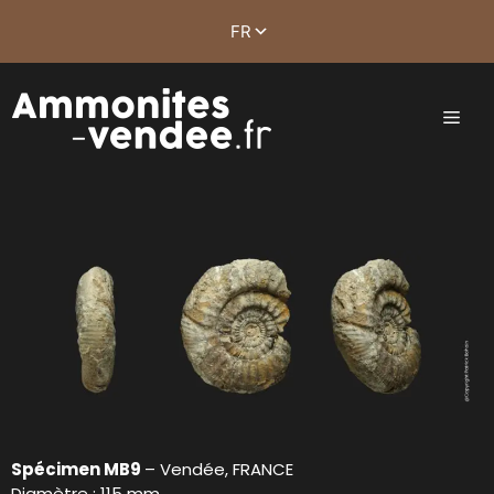
Spécimen MB9
– Vendée, FRANCE
Diamètre : 115 mm