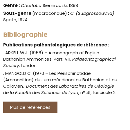
Genre
:
Choffatia
Siemiradzki, 1898
Sous-genre
(macroconque)
:
C. (Subgrossouvria)
Spath, 1924
Bibliographie
Publications paléontologiques de référence :
. ARKELL W.J. (1958) – A monograph of English
Bathonian Ammonites. Part. VIII.
Palaeontographical
Society
, London.
. MANGOLD C. (1970 – Les Perisphinctidae
(Ammonitina) du Jura méridional au Bathonien et au
Callovien.
Document des Laboratoires de Géologie
de la Faculté des Sciences de Lyon
, n° 41, fascicule 2.
Plus de références