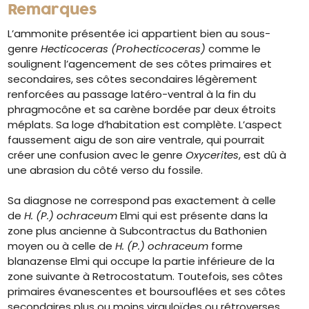
Remarques
L’ammonite présentée ici appartient bien au sous-
genre
Hecticoceras (Prohecticoceras)
comme le
soulignent l’agencement de ses côtes primaires et
secondaires, ses côtes secondaires légèrement
renforcées au passage latéro-ventral à la fin du
phragmocône et sa carène bordée par deux étroits
méplats. Sa loge d’habitation est complète. L’aspect
faussement aigu de son aire ventrale, qui pourrait
créer une confusion avec le genre
Oxycerites
, est dû à
une abrasion du côté verso du fossile.
Sa diagnose ne correspond pas exactement à celle
de
H. (P.) ochraceum
Elmi qui est présente dans la
zone plus ancienne à Subcontractus du Bathonien
moyen ou à celle de
H. (P.) ochraceum
forme
blanazense Elmi qui occupe la partie inférieure de la
zone suivante à Retrocostatum. Toutefois, ses côtes
primaires évanescentes et boursouflées et ses côtes
secondaires plus ou moins virguloïdes ou rétroverses