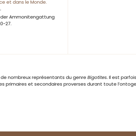
ce et dans le Monde.
.
 der Ammonitengattung
 20-27.
i, de nombreux représentants du genre
Bigotites.
Il est parfo
es primaires et secondaires proverses durant toute l’ontog