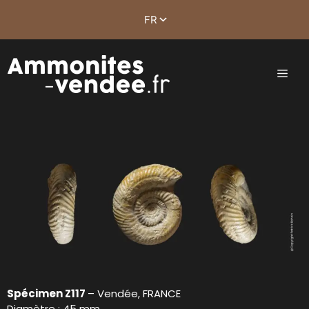
Spécimen Z117
– Vendée, FRANCE
Diamètre : 45 mm