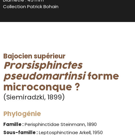
Collection Patrick Bohain
Bajocien supérieur
Prorsisphinctes
pseudomartinsi
forme
microconque ?
(Siemiradzki, 1899)
Phylogénie
Famille :
Perisphinctidae Steinmann, 1890
Sous-famille :
Leptosphinctinae Arkell, 1950