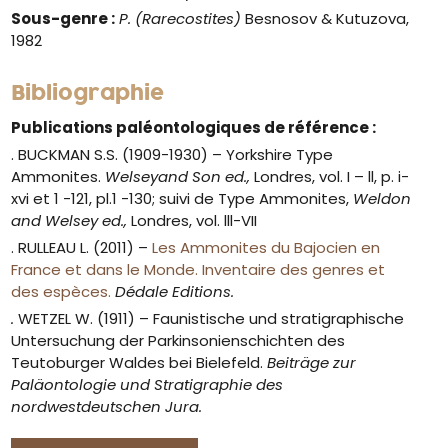
Sous-genre :
P. (Rarecostites)
Besnosov & Kutuzova,
1982
Bibliographie
Publications paléontologiques de référence :
. BUCKMAN S.S. (1909-1930) – Yorkshire Type
Ammonites.
Welseyand Son ed.,
Londres, vol. I – ll, p. i-
xvi et 1 -121, pl.1 -130; suivi de Type Ammonites,
Weldon
and Welsey ed.,
Londres, vol. lll-VII
. RULLEAU L. (2011) –
Les Ammonites du Bajocien en
France et dans le Monde. Inventaire des genres et
des espèces.
Dédale Editions.
.
WETZEL W. (1911) – Faunistische und stratigraphische
Untersuchung der Parkinsonienschichten des
Teutoburger Waldes bei Bielefeld.
Beiträge zur
Paläontologie und Stratigraphie des
nordwestdeutschen Jura.