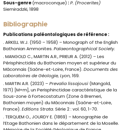
Sous-genre
(macroconque)
:
P. (Procerites
)
Siemiradzki, 1898
Bibliographie
Publications paléontologiques de référence :
. ARKELL W.J. (1950 – 1958) – Monograph of the English
Bathonian Ammonites.
Palaeontographical Society
.
. MANGOLD C., MARTIN A.R., PRIEUR A. (2012) – Les
Périsphinctidés du Bathonien moyen et supérieur du
Mâconnais (Saône-et-Loire, France).
Documents des
Laboratoires de Géologie, Lyon,
169.
. MARTIN A.R. (2023) –
Prevalia lissajousi
(Mangold,
1971) [M+m], un Perisphinctidae caractéristique de la
Sous-zone à Fortecostatum (Zone à Bremeri,
Bathonien moyen) du Mâconnais (Saône-et-Loire,
France).
Editions Strata
. Série 2 : vol. 60, 1-70.
. TERQUEM O., JOURDY E. (1869) – Monographie de
l’Etage Bathonien dans le département de la Moselle.
Mémoire de la Société Géologique de France.