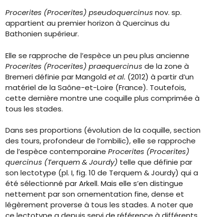
Procerites (Procerites
) pseudoquercinus
nov. sp.
appartient au premier horizon à Quercinus du
Bathonien supérieur.
Elle se rapproche de l’espèce un peu plus ancienne
Procerites (Procerites) praequercinus
de la zone à
Bremeri définie par Mangold
et al.
(2012) à partir d’un
matériel de la Saône-et-Loire (France). Toutefois,
cette dernière montre une coquille plus comprimée à
tous les stades.
Dans ses proportions (évolution de la coquille, section
des tours, profondeur de l’ombilic), elle se rapproche
de l’espèce contemporaine
Procerites (Procerites)
quercinus (Terquem & Jourdy)
telle que définie par
son lectotype (pl. I, fig. 10 de Terquem & Jourdy) qui a
été sélectionné par Arkell. Mais elle s’en distingue
nettement par son ornementation fine, dense et
légèrement proverse à tous les stades. A noter que
ce lectotype a depuis servi de référence à différents