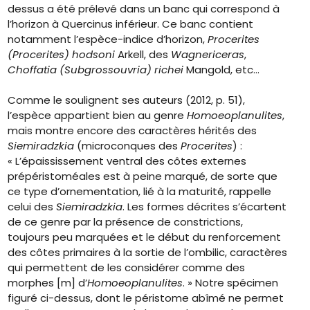
dessus a été prélevé dans un banc qui correspond à
l’horizon à Quercinus inférieur. Ce banc contient
notamment l’espèce-indice d’horizon,
Procerites
(Procerites) hodsoni
Arkell, des
Wagnericeras
,
Choffatia (Subgrossouvria) richei
Mangold, etc…
Comme le soulignent ses auteurs (2012, p. 51),
l’espèce appartient bien au genre
Homoeoplanulites
,
mais montre encore des caractères hérités des
Siemiradzkia
(microconques des
Procerites
) :
« L’épaississement ventral des côtes externes
prépéristoméales est à peine marqué, de sorte que
ce type d’ornementation, lié à la maturité, rappelle
celui des
Siemiradzkia
. Les formes décrites s’écartent
de ce genre par la présence de constrictions,
toujours peu marquées et le début du renforcement
des côtes primaires à la sortie de l’ombilic, caractères
qui permettent de les considérer comme des
morphes [m] d’
Homoeoplanulites
. » Notre spécimen
figuré ci-dessus, dont le péristome abîmé ne permet