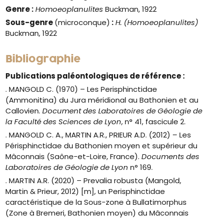
Genre
:
Homoeoplanulites
Buckman, 1922
Sous-genre
(microconque)
:
H. (Homoeoplanulites)
Buckman, 1922
Bibliographie
Publications paléontologiques de référence :
. MANGOLD C. (1970) – Les Perisphinctidae
(Ammonitina) du Jura méridional au Bathonien et au
Callovien.
Document des Laboratoires de Géologie de
la Faculté des Sciences de Lyon
, n° 41, fascicule 2.
. MANGOLD C. A., MARTIN A.R., PRIEUR A.D. (2012) – Les
Périsphinctidae du Bathonien moyen et supérieur du
Mâconnais (Saône-et-Loire, France).
Documents des
Laboratoires de Géologie de Lyon
n° 169.
. MARTIN A.R. (2020) – Prevalia robusta (Mangold,
Martin & Prieur, 2012) [m], un Perisphinctidae
caractéristique de la Sous-zone à Bullatimorphus
(Zone à Bremeri, Bathonien moyen) du Mâconnais