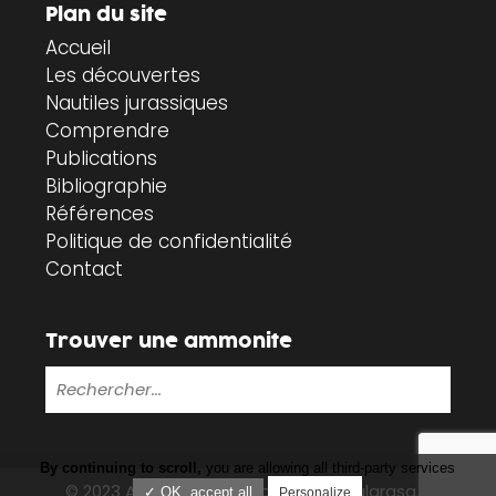
Plan du site
Accueil
Les découvertes
Nautiles jurassiques
Comprendre
Publications
Bibliographie
Références
Politique de confidentialité
Contact
Trouver une ammonite
By continuing to scroll,
you are allowing all third-party services
© 2023 Ammonites-vendée.fr |
Tabularasa.fr
✓ OK, accept all
Personalize