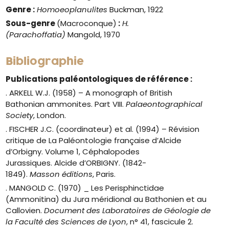
Genre
:
Homoeoplanulites
Buckman, 1922
Sous-genre
(Macroconque)
:
H.
(Parachoffatia)
Mangold, 1970
Bibliographie
Publications paléontologiques de référence :
. ARKELL W.J. (1958) – A monograph of British
Bathonian ammonites. Part VIII.
Palaeontographical
Society
, London.
. FISCHER J.C. (coordinateur) et al. (1994) – Révision
critique de La
Paléontologie française d’Alcide
d’Orbigny. Volume 1, Céphalopodes
Jurassiques.
Alcide d’ORBIGNY. (1842-
1849).
Masson
éditions
, Paris.
. MANGOLD C. (1970) _ Les Perisphinctidae
(Ammonitina) du Jura méridional au Bathonien et au
Callovien.
Document des Laboratoires de Géologie de
la Faculté des Sciences de Lyon
, n° 41, fascicule 2.