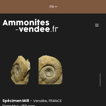
Spécimen MI8
– Vendée, FRANCE
Diamètre : 160 mm