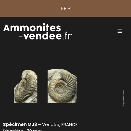
Spécimen MJ3
– Vendée, FRANCE
Diamètre : 70 mm