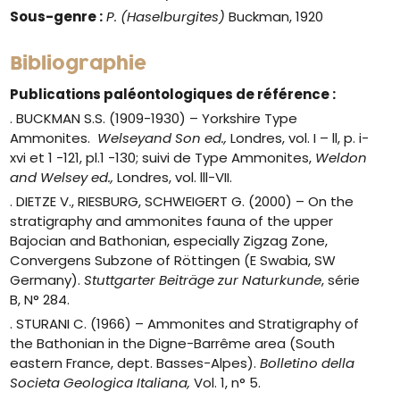
Sous-genre :
P. (Haselburgites)
Buckman, 1920
Bibliographie
Publications paléontologiques de référence :
. BUCKMAN S.S. (1909-1930) – Yorkshire Type
Ammonites.
Welseyand Son ed.,
Londres, vol. I – ll, p. i-
xvi et 1 -121, pl.1 -130; suivi de Type Ammonites,
Weldon
and Welsey ed.,
Londres, vol. lll-VII.
. DIETZE V., RIESBURG, SCHWEIGERT G. (2000) – On the
stratigraphy and ammonites fauna of the upper
Bajocian and Bathonian, especially Zigzag Zone,
Convergens Subzone of Röttingen (E Swabia, SW
Germany).
Stuttgarter Beiträge zur Naturkunde
, série
B, N° 284.
. STURANI C. (1966) – Ammonites and Stratigraphy of
the Bathonian in the Digne-Barrême area (South
eastern France, dept. Basses-Alpes).
Bolletino della
Societa Geologica Italiana,
Vol. 1, n° 5.