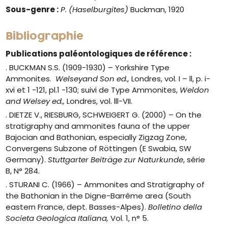
Sous-genre :
P. (Haselburgites)
Buckman, 1920
Bibliographie
Publications paléontologiques de référence :
. BUCKMAN S.S. (1909-1930) – Yorkshire Type
Ammonites.
Welseyand Son ed.,
Londres, vol. I – ll, p. i-
xvi et 1 -121, pl.1 -130; suivi de Type Ammonites,
Weldon
and Welsey ed.,
Londres, vol. lll-VII.
. DIETZE V., RIESBURG, SCHWEIGERT G. (2000) – On the
stratigraphy and ammonites fauna of the upper
Bajocian and Bathonian, especially Zigzag Zone,
Convergens Subzone of Röttingen (E Swabia, SW
Germany).
Stuttgarter Beiträge zur Naturkunde
, série
B, N° 284.
. STURANI C. (1966) – Ammonites and Stratigraphy of
the Bathonian in the Digne-Barrême area (South
eastern France, dept. Basses-Alpes).
Bolletino della
Societa Geologica Italiana,
Vol. 1, n° 5.