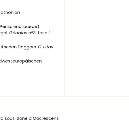
 Bathonian
Perisphinctaceae)
gal.
Géobios
n°3, fasc. 1,
eutschen Doggers.
Gustav
ordwesteuropäischen
la sous-zone à Macrescens.