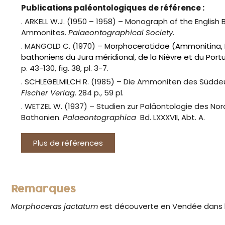
Publications paléontologiques de référence :
. ARKELL W.J. (1950 – 1958) – Monograph of the English
Ammonites.
Palaeontographical Society
.
. MANGOLD C. (1970) –
Morphoceratidae (Ammonitina, 
bathoniens du Jura méridional, de la Nièvre et du Portu
p. 43-130, fig. 38, pl. 3-7.
. SCHLEGELMILCH R. (1985) – Die Ammoniten des Südd
Fischer Verlag.
284 p., 59 pl.
.
WETZEL W. (1937) – Studien zur Paläontologie des N
Bathonien.
Palaeontographica
Bd. LXXXVII, Abt. A.
Plus de références
Remarques
Morphoceras jactatum
est découverte en Vendée dans 