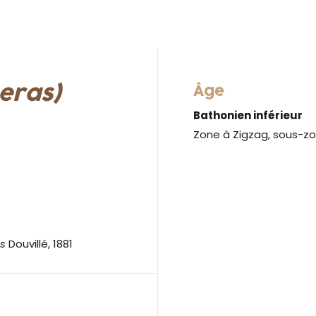
eras)
Âge
Bathonien inférieur
Zone à Zigzag, sous-z
s
Douvillé, 1881