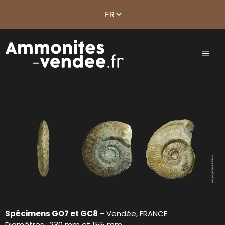
Spécimens GO7 et GC8
– Vendée, FRANCE
Diamètres : 230 mm et 155 mm