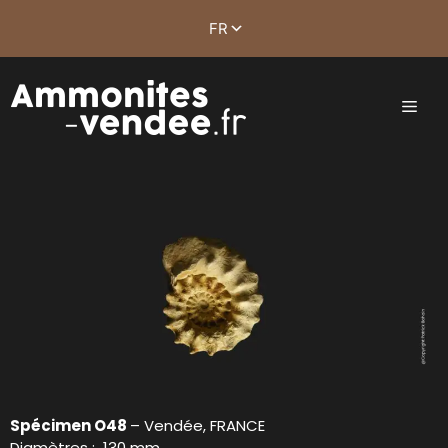
Spécimen O48
– Vendée, FRANCE
Diamètres : 130 mm