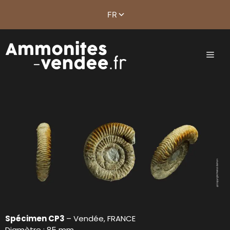
Spécimen CP3
– Vendée, FRANCE
Diamètre : 85 mm