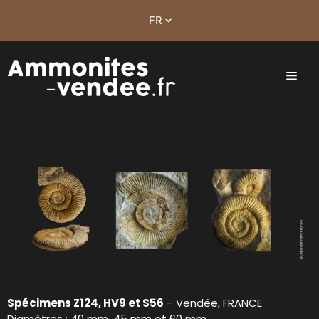
Spécimens Z124, HV9 et S56
– Vendée, FRANCE
Diamètres : 40 mm, 45 mm et 60 mm