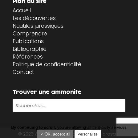
Plan du site
Accueil
Les découvertes
Nautiles jurassiques
Comprendre
Publications
Bibliographie
Références
Politique de confidentialité
Contact
Trouver une ammonite
By continuing to scroll,
you are allowing all third-party services
© 2023 Ammonites-vendée.fr |
Tabularasa.fr
✓ OK, accept all
Personalize