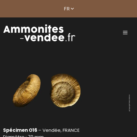
Spécimen O16
– Vendée, FRANCE
Diamètre : 70 mm