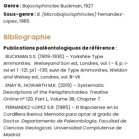
Genre :
Bajocisphinctes
Buckman, 1927
Sous-genre :
B. (Microbajocisphinctes)
Fernandez-
Lopez, 1985
Bibliographie
Publications paléontologiques de référence :
. BUCKMAN S.S. (1909-1930) – Yorkshire Type
Ammonites.
Welseyand Son ed.,
Londres, vol. I – ll, p. i-
xvi et 1 -121, pl.1 -130; suivi de Type Ammonites,
Weldon
and Welsey ed.,
Londres, vol. lll-VII.
. ENAY R., HOWARTH M.K. (2019) – Systematic
Descriptions of the Perisphinctoidea.
Treatise
Online
n° 120, Part L, Volume 3B, Chapter 7.
. FERNANDEZ-LOPEZ S.R. (1985) –
El Bajociense en la
Cordillera iberica.
Memoria para optar al grado de
Doctor.
Departamento de Paleontologia. Facultad de
Ciencias Geologicas. Universidad Complutense de
Madrid.