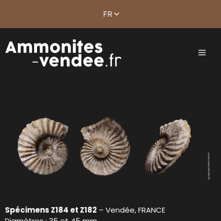
Spécimens Z184 et Z182
– Vendée, FRANCE
Diamètres : 35 et 45 mm