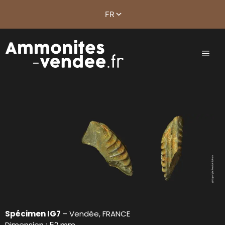
Spécimen IG7
– Vendée, FRANCE
Dimension : 52 mm