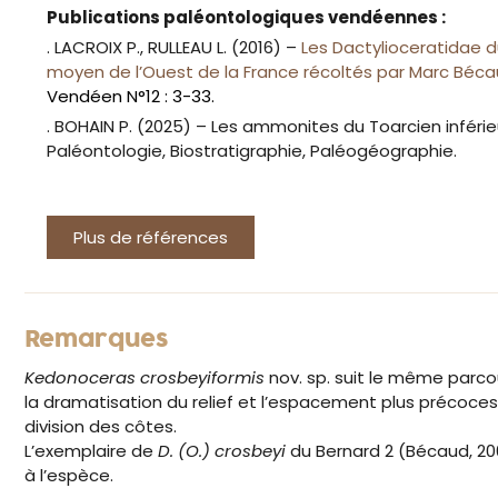
Publications paléontologiques vendéennes :
. LACROIX P., RULLEAU L. (2016) –
Les Dactylioceratidae du
moyen de l’Ouest de la France récoltés par Marc Béc
Vendéen N°12 : 3-33.
. BOHAIN P. (2025) – Les ammonites du Toarcien inféri
Paléontologie, Biostratigraphie, Paléogéographie.
Plus de références
Remarques
Kedonoceras crosbeyiformis
nov. sp. suit le même parc
la dramatisation du relief et l’espacement plus précoces
division des côtes.
L’exemplaire de
D. (O.) crosbeyi
du Bernard 2 (Bécaud, 20
à l’espèce.