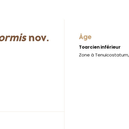
formis
nov.
Âge
Toarcien inférieur
Zone à Tenuicostatum,