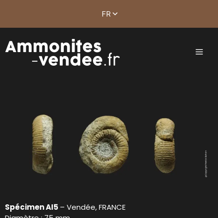
Spécimen AI5
– Vendée, FRANCE
Diamètre : 75 mm