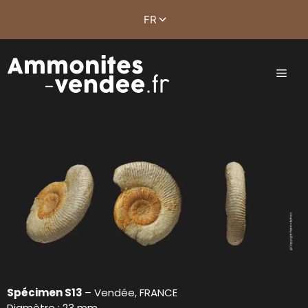
Spécimen S13
– Vendée, FRANCE
Diamètre : 23 mm