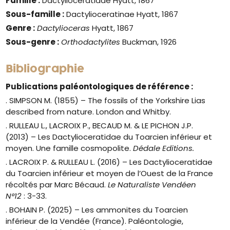
Famille :
Dactylioceratidae Hyatt, 1867
Sous-famille :
Dactylioceratinae Hyatt, 1867
Genre :
Dactylioceras
Hyatt, 1867
Sous-genre :
Orthodactylites
Buckman, 1926
Bibliographie
Publications paléontologiques de référence :
. SIMPSON M. (1855) –
The fossils of the Yorkshire Lias
described from nature.
London and Whitby.
. RULLEAU L., LACROIX P., BECAUD M. & LE PICHON J.P.
(2013) – Les Dactylioceratidae du Toarcien inférieur et
moyen. Une famille cosmopolite.
Dédale Editions.
. LACROIX P. & RULLEAU L. (2016) – Les Dactylioceratidae
du Toarcien inférieur et moyen de l’Ouest de la France
récoltés par Marc Bécaud.
Le Naturaliste Vendéen
N°12
: 3-33.
. BOHAIN P. (2025) – Les ammonites du Toarcien
inférieur de la Vendée (France). Paléontologie,