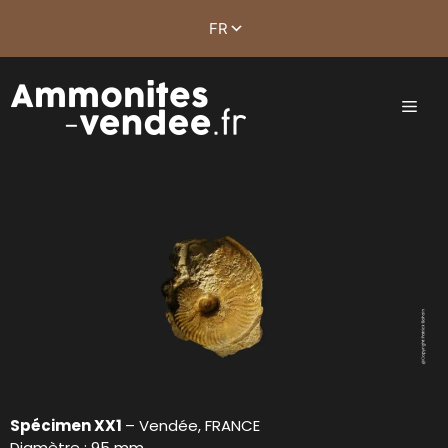
Spécimen XX1
– Vendée, FRANCE
Diamètre : 95 mm