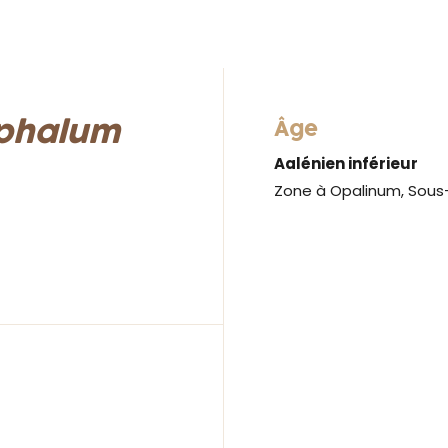
phalum
Âge
Aalénien inférieur
Zone à Opalinum, Sous