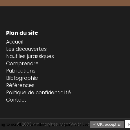
Plan du site
Accueil
Les découvertes
Nautiles jurassiques
Comprendre
Publications
Bibliographie
Références
Politique de confidentialité
Contact
© 2023 Ammonites-vendée.fr |
Tabularasa.fr
ng to scroll,
you are allowing all third-party services
✓ OK, accept all
P