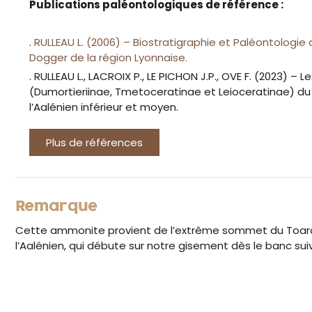
Publications paléontologiques de référence :
.
RULLEAU L. (2006) – Biostratigraphie et Paléontologie 
Dogger de la région Lyonnaise.
. RULLEAU L., LACROIX P., LE PICHON J.P., OVE F. (2023) –
(Dumortieriinae, Tmetoceratinae et Leioceratinae) du
l’Aalénien inférieur et moyen.
Plus de références
Remarque
Cette ammonite provient de l’extrême sommet du Toarci
l’Aalénien, qui débute sur notre gisement dès le banc sui