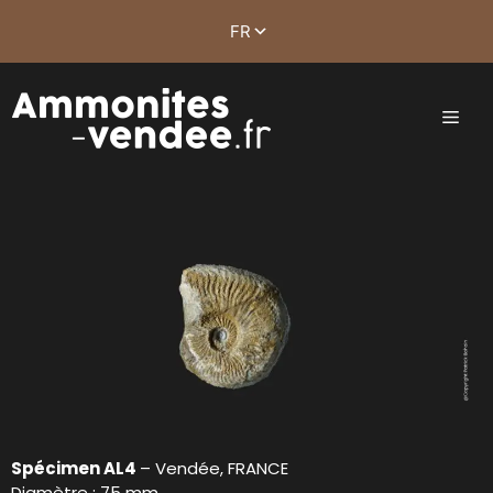
Spécimen AL4
– Vendée, FRANCE
Diamètre : 75 mm