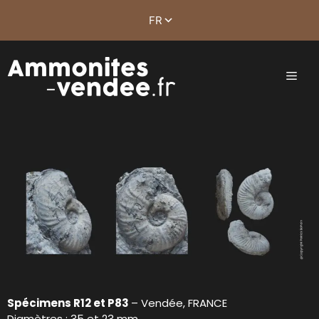
Spécimens R12 et P83
– Vendée, FRANCE
Diamètres : 35 et 23 mm