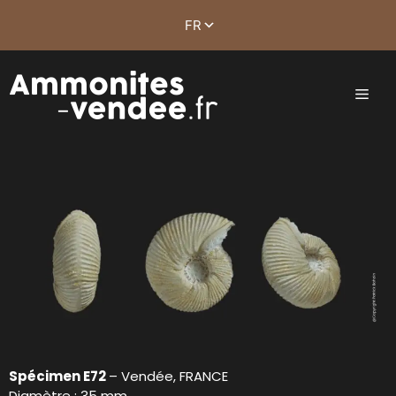
Spécimen E72
– Vendée, FRANCE
Diamètre : 35 mm