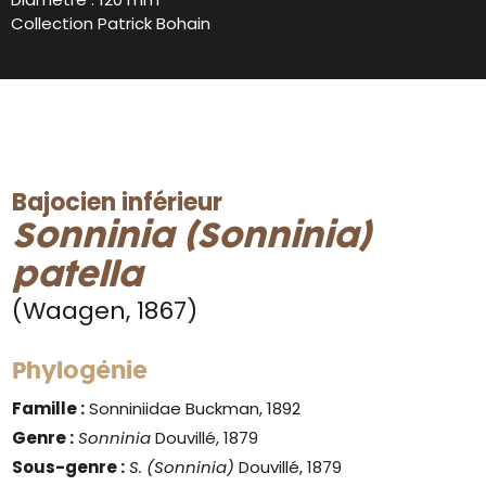
Collection Patrick Bohain
Bajocien inférieur
Sonninia (Sonninia)
patella
(Waagen, 1867)
Phylogénie
Famille :
Sonniniidae Buckman, 1892
Genre :
Sonninia
Douvillé, 1879
Sous-genre :
S. (Sonninia)
Douvillé, 1879