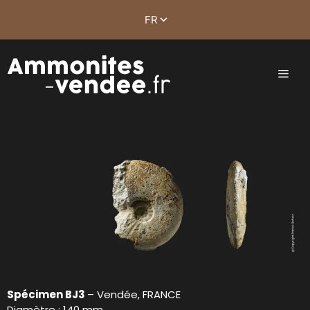
Spécimen BJ3
– Vendée, FRANCE
Diamètre : 140 mm