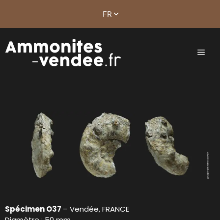
Spécimen O37
– Vendée, FRANCE
Diamètre : 50 mm