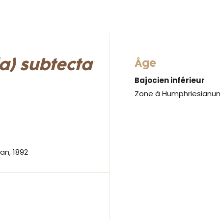
a) subtecta
Âge
Bajocien inférieur
Zone à Humphriesianum
n, 1892